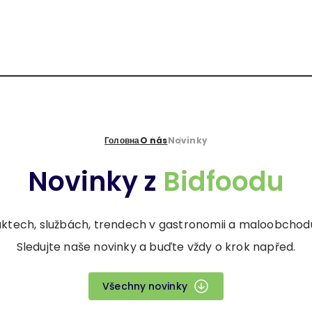
Головна
O nás
Novinky
Novinky z
Bidfoodu
tech, službách, trendech v gastronomii a maloobchodu, 
Sledujte naše novinky a buďte vždy o krok napřed.
Všechny novinky