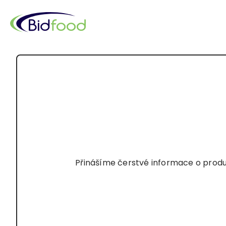
Перейти
до
основного
вмісту
Рядок
навіґації
Přinášíme čerstvé informace o produk